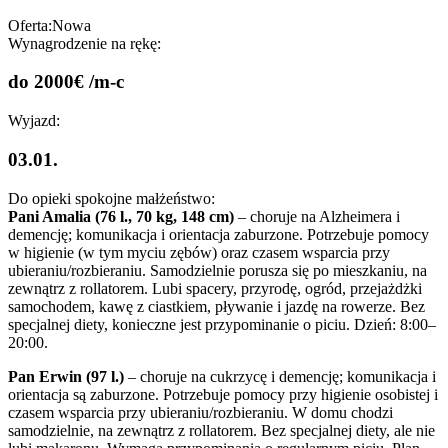
Oferta:
Nowa
Wynagrodzenie na rękę:
do 2000€ /m-c
Wyjazd:
03.01.
Do opieki spokojne małżeństwo:
Pani Amalia (76 l., 70 kg, 148 cm)
– choruje na Alzheimera i
demencję; komunikacja i orientacja zaburzone. Potrzebuje pomocy
w higienie (w tym myciu zębów) oraz czasem wsparcia przy
ubieraniu/rozbieraniu. Samodzielnie porusza się po mieszkaniu, na
zewnątrz z rollatorem. Lubi spacery, przyrodę, ogród, przejażdżki
samochodem, kawę z ciastkiem, pływanie i jazdę na rowerze. Bez
specjalnej diety, konieczne jest przypominanie o piciu. Dzień: 8:00–
20:00.
Pan Erwin (97 l.)
– choruje na cukrzycę i demencję; komunikacja i
orientacja są zaburzone. Potrzebuje pomocy przy higienie osobistej i
czasem wsparcia przy ubieraniu/rozbieraniu. W domu chodzi
samodzielnie, na zewnątrz z rollatorem. Bez specjalnej diety, ale nie