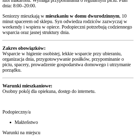
lubi makaronu. Wymaga przypominania o regularnym piciu. Plan
dnia: 8:00–20:00.
Seniorzy mieszkają w
mieszkaniu w domu dwurodzinnym
, 10
minut spacerem od sklepu. Syn odwiedza rodziców zazwyczaj w
weekendy i wspiera w opiece. Podopieczni potrzebują codziennego
wsparcia oraz jasnej struktury dnia.
Zakres obowiązków:
Wsparcie w higienie osobistej, lekkie wsparcie przy ubieraniu,
organizacja dnia, przygotowywanie posiłków, przypominanie o
piciu, spacery, prowadzenie gospodarstwa domowego i utrzymanie
porządku.
Warunki mieszkaniowe:
Osobny pokój dla opiekuna, dostęp do internetu.
Podopieczny/a
Małżeństwo
Warunki na miejscu