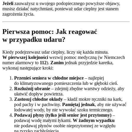
Jeżeli
zauważysz u swojego podopiecznego powyższe objawy,
musisz działać natychmiast, ponieważ udar cieplny jest stanem
zagrożenia życia.
Pierwsza pomoc: Jak reagować
w przypadku udaru?
Kiedy podejrzewasz udar cieplny, liczy się każda minuta.
W pierwszej kolejności
wezwij pomoc medyczną (w Niemczech
numer alarmowy to
112
).
Zanim
jednak przyjedzie karetka,
wykonaj następujące kroki:
Przenieś seniora w chłodne miejsce
– najlepiej
do klimatyzowanego pomieszczenia lub w głęboki cień.
Rozluźnij ubranie
– zdejmij zbędne warstwy odzieży, aby
ułatwić dopływ powietrza.
Zastosuj chłodne okłady
– kładź mokre ręczniki na kark,
pod pachy i w pachwiny.
Pamiętaj jednak
, aby nie używać
lodowatej wody, by nie wywołać szoku termicznego.
Podawaj płyny (tylko jeśli senior jest przytomny)
–
podawaj wodę małymi łykami.
W żadnym wypadku
nie podawaj płynów osobie nieprzytomnej ze względu
na ryzyko zachłyśnięcia.