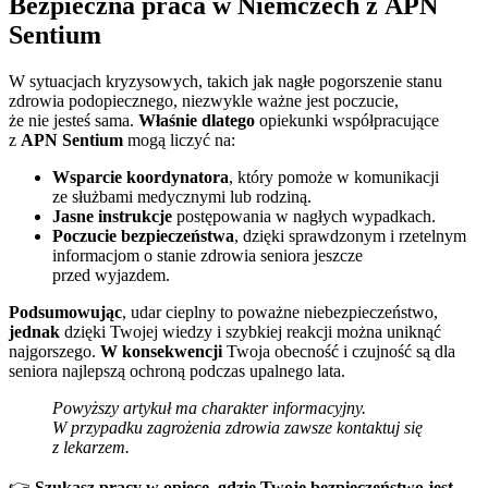
Bezpieczna praca w Niemczech z APN
Sentium
W sytuacjach kryzysowych, takich jak nagłe pogorszenie stanu
zdrowia podopiecznego, niezwykle ważne jest poczucie,
że nie jesteś sama.
Właśnie dlatego
opiekunki współpracujące
z
APN Sentium
mogą liczyć na:
Wsparcie koordynatora
, który pomoże w komunikacji
ze służbami medycznymi lub rodziną.
Jasne instrukcje
postępowania w nagłych wypadkach.
Poczucie bezpieczeństwa
, dzięki sprawdzonym i rzetelnym
informacjom o stanie zdrowia seniora jeszcze
przed wyjazdem.
Podsumowując
, udar cieplny to poważne niebezpieczeństwo,
jednak
dzięki Twojej wiedzy i szybkiej reakcji można uniknąć
najgorszego.
W konsekwencji
Twoja obecność i czujność są dla
seniora najlepszą ochroną podczas upalnego lata.
Powyższy artykuł ma charakter informacyjny.
W przypadku zagrożenia zdrowia zawsze kontaktuj się
z lekarzem.
👉
Szukasz pracy w opiece, gdzie Twoje bezpieczeństwo jest