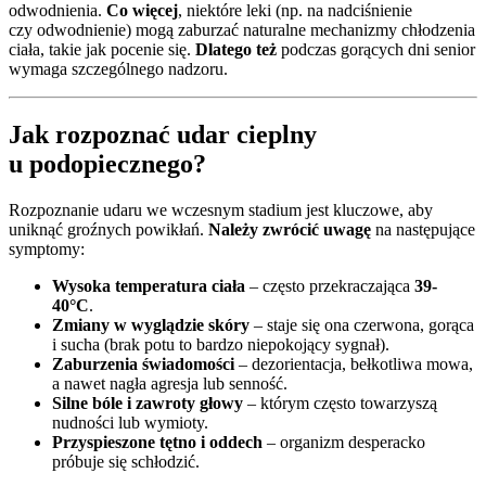
odwodnienia.
Co więcej
, niektóre leki (np. na nadciśnienie
czy odwodnienie) mogą zaburzać naturalne mechanizmy chłodzenia
ciała, takie jak pocenie się.
Dlatego też
podczas gorących dni senior
wymaga szczególnego nadzoru.
Jak rozpoznać udar cieplny
u podopiecznego?
Rozpoznanie udaru we wczesnym stadium jest kluczowe, aby
uniknąć groźnych powikłań.
Należy zwrócić uwagę
na następujące
symptomy:
Wysoka temperatura ciała
– często przekraczająca
39-
40°C
.
Zmiany w wyglądzie skóry
– staje się ona czerwona, gorąca
i sucha (brak potu to bardzo niepokojący sygnał).
Zaburzenia świadomości
– dezorientacja, bełkotliwa mowa,
a nawet nagła agresja lub senność.
Silne bóle i zawroty głowy
– którym często towarzyszą
nudności lub wymioty.
Przyspieszone tętno i oddech
– organizm desperacko
próbuje się schłodzić.