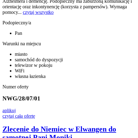
Alzheimera i demencję. Podopieczny ma zaburzoną komunikację i
orientację oraz inkontynencję (korzysta z pampersów). Wymaga
pomocy...
czytaj wszystko
Podopieczny/a
Pan
Warunki na miejscu
miasto
samochód do dyspozycji
telewizor w pokoju
WiFi
własna łazienka
Numer oferty
NWG/28/07/01
aplikuj
czytaj całą ofertę
Zlecenie do Niemiec w Elwangen do
samotnej Pani Moniki