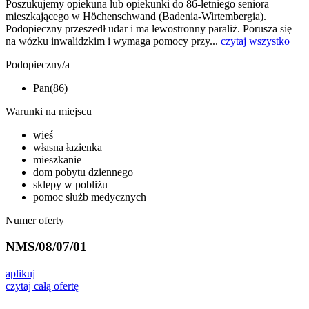
Poszukujemy opiekuna lub opiekunki do 86-letniego seniora
mieszkającego w Höchenschwand (Badenia-Wirtembergia).
Podopieczny przeszedł udar i ma lewostronny paraliż. Porusza się
na wózku inwalidzkim i wymaga pomocy przy...
czytaj wszystko
Podopieczny/a
Pan(86)
Warunki na miejscu
wieś
własna łazienka
mieszkanie
dom pobytu dziennego
sklepy w pobliżu
pomoc służb medycznych
Numer oferty
NMS/08/07/01
aplikuj
czytaj całą ofertę