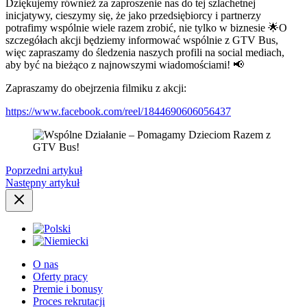
Dziękujemy również za zaproszenie nas do tej szlachetnej
inicjatywy, cieszymy się, że jako przedsiębiorcy i partnerzy
potrafimy wspólnie wiele razem zrobić, nie tylko w biznesie 🌟O
szczegółach akcji będziemy informować wspólnie z GTV Bus,
więc zapraszamy do śledzenia naszych profili na social mediach,
aby być na bieżąco z najnowszymi wiadomościami! 📢
Zapraszamy do obejrzenia filmiku z akcji:
https://www.facebook.com/reel/1844690606056437
Poprzedni artykuł
Następny artykuł
O nas
Oferty pracy
Premie i bonusy
Proces rekrutacji