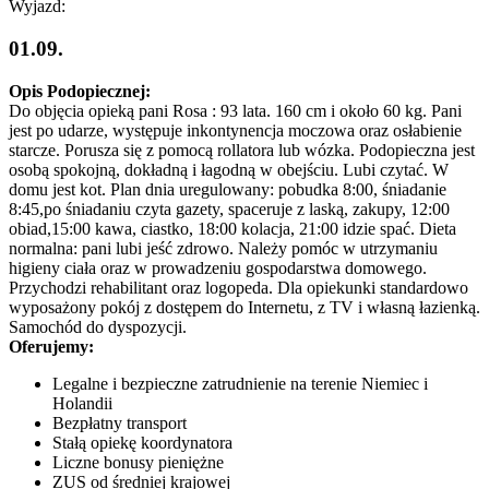
Wyjazd:
01.09.
Opis Podopiecznej:
Do objęcia opieką pani Rosa : 93 lata. 160 cm i około 60 kg. Pani
jest po udarze, występuje inkontynencja moczowa oraz osłabienie
starcze. Porusza się z pomocą rollatora lub wózka. Podopieczna jest
osobą spokojną, dokładną i łagodną w obejściu. Lubi czytać. W
domu jest kot. Plan dnia uregulowany: pobudka 8:00, śniadanie
8:45,po śniadaniu czyta gazety, spaceruje z laską, zakupy, 12:00
obiad,15:00 kawa, ciastko, 18:00 kolacja, 21:00 idzie spać. Dieta
normalna: pani lubi jeść zdrowo. Należy pomóc w utrzymaniu
higieny ciała oraz w prowadzeniu gospodarstwa domowego.
Przychodzi rehabilitant oraz logopeda. Dla opiekunki standardowo
wyposażony pokój z dostępem do Internetu, z TV i własną łazienką.
Samochód do dyspozycji.
Oferujemy:
Legalne i bezpieczne zatrudnienie na terenie Niemiec i
Holandii
Bezpłatny transport
Stałą opiekę koordynatora
Liczne bonusy pieniężne
ZUS od średniej krajowej