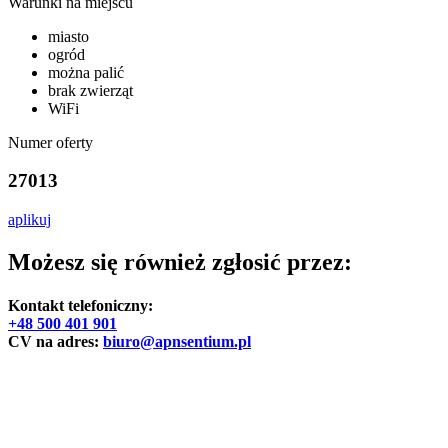
Warunki na miejscu
miasto
ogród
można palić
brak zwierząt
WiFi
Numer oferty
27013
aplikuj
Możesz się również zgłosić przez:
Kontakt telefoniczny:
+48 500 401 901
CV na adres:
biuro@apnsentium.pl