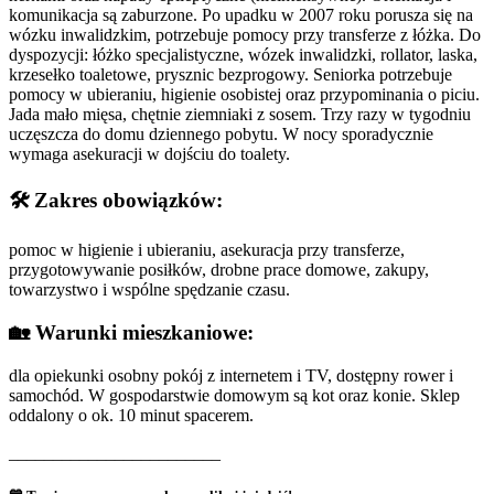
komunikacja są zaburzone. Po upadku w 2007 roku porusza się na
wózku inwalidzkim, potrzebuje pomocy przy transferze z łóżka. Do
dyspozycji: łóżko specjalistyczne, wózek inwalidzki, rollator, laska,
krzesełko toaletowe, prysznic bezprogowy. Seniorka potrzebuje
pomocy w ubieraniu, higienie osobistej oraz przypominania o piciu.
Jada mało mięsa, chętnie ziemniaki z sosem. Trzy razy w tygodniu
uczęszcza do domu dziennego pobytu. W nocy sporadycznie
wymaga asekuracji w dojściu do toalety.
🛠️
Zakres obowiązków:
pomoc w higienie i ubieraniu, asekuracja przy transferze,
przygotowywanie posiłków, drobne prace domowe, zakupy,
towarzystwo i wspólne spędzanie czasu.
🏡
Warunki mieszkaniowe:
dla opiekunki osobny pokój z internetem i TV, dostępny rower i
samochód. W gospodarstwie domowym są kot oraz konie. Sklep
oddalony o ok. 10 minut spacerem.
________________________