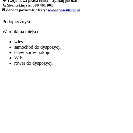
💙 Twoja nowa praca czeka – aplikuj już dziś!
📞 Skontaktuj się:
500 401 901
🌐 Zobacz pozostałe oferty:
www.apnsentium.pl
Podopieczny/a
Warunki na miejscu
wieś
samochód do dyspozycji
telewizor w pokoju
WiFi
rower do dyspozycji