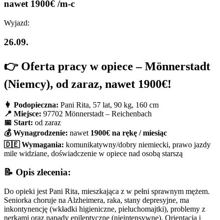
nawet 1900€ /m-c
Wyjazd:
26.09.
👉
Oferta pracy w opiece – Mönnerstadt
(Niemcy), od zaraz, nawet 1900€!
👩 Podopieczna:
Pani Rita, 57 lat, 90 kg, 160 cm
📍 Miejsce:
97702 Mönnerstadt – Reichenbach
📅 Start:
od zaraz
💰 Wynagrodzenie:
nawet
1900€ na rękę / miesiąc
🇩🇪 Wymagania:
komunikatywny/dobry niemiecki, prawo jazdy
mile widziane, doświadczenie w opiece nad osobą starszą
📝
Opis zlecenia:
Do opieki jest Pani Rita, mieszkająca z w pełni sprawnym mężem.
Seniorka choruje na Alzheimera, raka, stany depresyjne, ma
inkontynencję (wkładki higieniczne, pieluchomajtki), problemy z
nerkami oraz napady epileptyczne (nieintensywne). Orientacja i