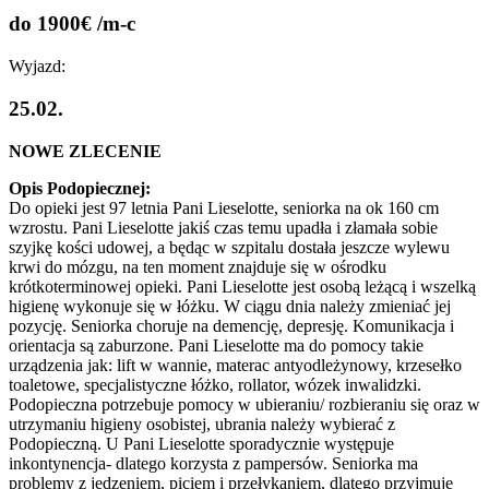
do 1900€ /m-c
Wyjazd:
25.02.
NOWE ZLECENIE
Opis Podopiecznej:
Do opieki jest 97 letnia Pani Lieselotte, seniorka na ok 160 cm
wzrostu. Pani Lieselotte jakiś czas temu upadła i złamała sobie
szyjkę kości udowej, a będąc w szpitalu dostała jeszcze wylewu
krwi do mózgu, na ten moment znajduje się w ośrodku
krótkoterminowej opieki. Pani Lieselotte jest osobą leżącą i wszelką
higienę wykonuje się w łóżku. W ciągu dnia należy zmieniać jej
pozycję. Seniorka choruje na demencję, depresję. Komunikacja i
orientacja są zaburzone. Pani Lieselotte ma do pomocy takie
urządzenia jak: lift w wannie, materac antyodleżynowy, krzesełko
toaletowe, specjalistyczne łóżko, rollator, wózek inwalidzki.
Podopieczna potrzebuje pomocy w ubieraniu/ rozbieraniu się oraz w
utrzymaniu higieny osobistej, ubrania należy wybierać z
Podopieczną. U Pani Lieselotte sporadycznie występuje
inkontynencja- dlatego korzysta z pampersów. Seniorka ma
problemy z jedzeniem, piciem i przełykaniem, dlatego przyjmuje