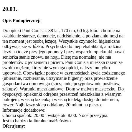
20.03.
Opis Podopiecznej:
Do opieki Pani Conisia- 88 lat, 170 cm, 60 kg. która choruje na
osłabienie starcze, demencję, nadciśnienie, a po złamaniu nogi na
ten moment jest osobą leżącą. Wszystkie czynności higieniczne
odbywają się w łóżku. Przychodzi do niej rehabilitant, a rodzina
liczy na to, że przy jego pomocy i przy wsparciu opiekunki nasza
seniorka stanie znowu na nogi. Dietę ma normalną, nie ma
problemów z jedzeniem i piciem. Pani Conisia mieszka razem ze
swoim mężem, który nie wymaga opieki, należy mu tylko
ugotować. Obowiązki: pomoc w czynnościach życia codziennego
(ubieranie, rozbieranie, utrzymanie higieny) oraz prowadzenie
gospodarstwa domowego (sprzątanie, przygotowanie posiłków,
zakupy). Warunki mieszkaniowe: Dom w małym miasteczku. Do
dyspozycji opiekunki odrębna przestrzeń mieszkalna z własnym
pokojem, własną łazienką i własną toaletą, dostęp do internetu,
rower. Najbliższy sklep oddalony 20 minut na pieszo.
Informacje dodatkowe:
Chodzi spać ok. 20.00 i wstaje ok. 8.00. Noce przesypia.
Jest to bardzo kulturalne małżeństwo.
Oferujemy: