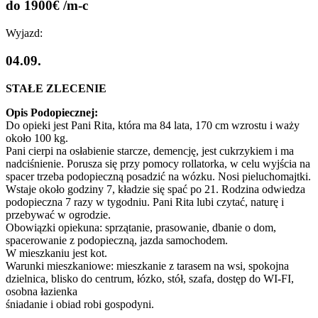
do 1900€ /m-c
Wyjazd:
04.09.
STAŁE ZLECENIE
Opis Podopiecznej:
Do opieki jest Pani Rita, która ma 84 lata, 170 cm wzrostu i waży
około 100 kg.
Pani cierpi na osłabienie starcze, demencję, jest cukrzykiem i ma
nadciśnienie. Porusza się przy pomocy rollatorka, w celu wyjścia na
spacer trzeba podopieczną posadzić na wózku. Nosi pieluchomajtki.
Wstaje około godziny 7, kładzie się spać po 21. Rodzina odwiedza
podopieczna 7 razy w tygodniu. Pani Rita lubi czytać, naturę i
przebywać w ogrodzie.
Obowiązki opiekuna: sprzątanie, prasowanie, dbanie o dom,
spacerowanie z podopieczną, jazda samochodem.
W mieszkaniu jest kot.
Warunki mieszkaniowe: mieszkanie z tarasem na wsi, spokojna
dzielnica, blisko do centrum, łózko, stół, szafa, dostęp do WI-FI,
osobna łazienka
śniadanie i obiad robi gospodyni.