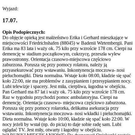
Wyjazd:
17.07.
Opis Podopiecznych:
Do objęcie opieką jest małżeństwo Erika i Gerhard mieszkające w
miejscowości Friedrichshafen (88045) w Badenii Wirtembergii. Pani
Erika ma 83 lata i waży ok. 75 kilo przy wzroście 178 cm. Cierpi na
demencję w stadium początkowym, cukrzycę, przeszła wylew
prawostronny. Orientacja czasowo-miejscowa częściowo
zaburzona. Porusza się przy pomocy rolatora, należy ją
przyasekurować przy wstawaniu. Inkontynencja moczowa- nosi
pieluchomajtki. Dieta normalna. Wstaje koło 08:00, kładzie się spać
koło 22:00, nie ma problemów z zasypianiem i przesypianiem nocy.
Lubi telewizje i spacery. Jest miła, cierpliwa, łagodna w obejściu.
Pan Gerhard ma 87 lat i waży ok. 75 kilo przy wzroście 178 cm.
Raz w tygodniu przychodzi pomoc ambulatoryjna. Cierpi na
demencję. Orientacja czasowo- miejscowa częściowo zaburzona.
Porusza się przy pomocy rolarorka, delikatna asekuracja przy
wstawaniu. Inkontynencja moczowa- nosi wkładki i pieluchomajtki.
Dieta normalna. Wstaje koło 10:00, kładzie się spać koło 22:00. W
nocy jeżeli by wstał (np. do picia) to daje sobie radę sam. Lubi
oglądać TV. Jest miły, otwarty i łagodny w obejściu.