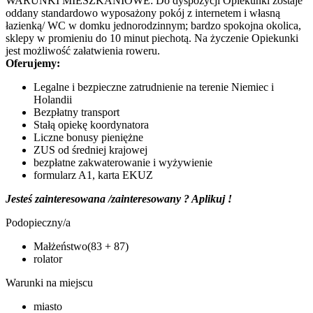
WARUNKI MIESZKANIOWE: Do dyspozycji Opiekunki zostaje
oddany standardowo wyposażony pokój z internetem i własną
łazienką/ WC w domku jednorodzinnym; bardzo spokojna okolica,
sklepy w promieniu do 10 minut piechotą. Na życzenie Opiekunki
jest możliwość załatwienia roweru.
Oferujemy:
Legalne i bezpieczne zatrudnienie na terenie Niemiec i
Holandii
Bezpłatny transport
Stałą opiekę koordynatora
Liczne bonusy pieniężne
ZUS od średniej krajowej
bezpłatne zakwaterowanie i wyżywienie
formularz A1, karta EKUZ
Jesteś zainteresowana /zainteresowany ? Aplikuj !
Podopieczny/a
Małżeństwo(83 + 87)
rolator
Warunki na miejscu
miasto