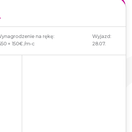
.
ynagrodzenie na rękę:
Wyjazd:
650 + 150€ /m-c
28.07.