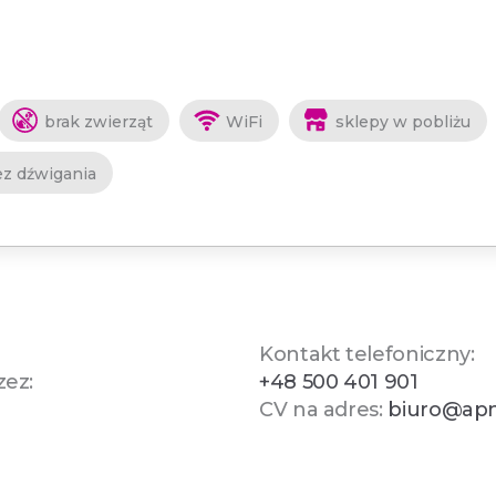
brak zwierząt
WiFi
sklepy w pobliżu
ez dźwigania
Kontakt telefoniczny:
zez:
+48 500 401 901
CV na adres:
biuro@apn