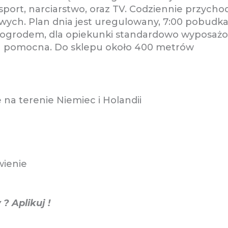
port, narciarstwo, oraz TV. Codziennie przychod
owych. Plan dnia jest uregulowany, 7:00 pobudka
z ogrodem, dla opiekunki standardowo wyposaż
na pomocna. Do sklepu około 400 metrów
 na terenie Niemiec i Holandii
wienie
? Aplikuj !