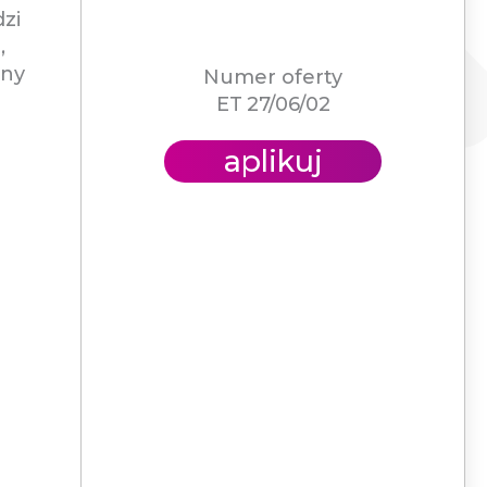
zi
,
ony
Numer oferty
ET 27/06/02
aplikuj