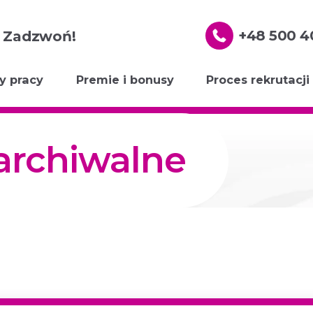
+48 500 4
? Zadzwoń!
y pracy
Premie i bonusy
Proces rekrutacji
 archiwalne