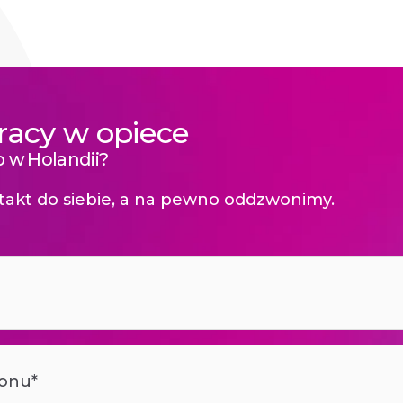
racy w opiece
 w Holandii?
akt do siebie, a na pewno oddzwonimy.