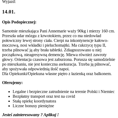
Wyjazd:
14.01.
Opis Podopiecznej:
Samotnie mieszkająca Pani Annemarie waży 90kg i mierzy 160 cm.
Przeszła udar mózgu z krwotokiem, przez co ma niedowład
połowiczny lewej strony ciała. Cierpi na inkontynencje kałowo-
moczową, nosi wkładki i pieluchomajtki. Ma cukrzycę typu II,
trzeba pilnować ją aby brała tabletki. Zdiagnozowano u niej
początkową, nieagresywną demencję. Miewa również zawroty
głowy. Orientacja czasowa jest zaburzona. Porusza się samodzielnie
po mieszkaniu, nie jest konieczna asekuracja. Trzeba ją pilnować,
aby spożywała odpowiednią ilość napoi.
Dla Opiekunki/Opiekuna własne piętro z łazienką oraz balkonem.
Oferujemy:
Legalne i bezpieczne zatrudnienie na terenie Polski i Niemiec
Bezpłatny transport oraz test na covid
Stałą opiekę koordynatora
Liczne bonusy pieniężne
Jesteś zainteresowany ? Aplikuj !