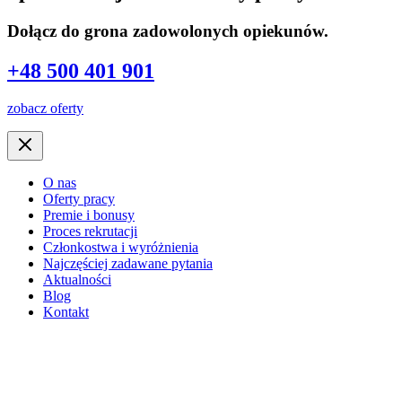
Dołącz do grona zadowolonych opiekunów.
+48 500 401 901
zobacz oferty
O nas
Oferty pracy
Premie i bonusy
Proces rekrutacji
Członkostwa i wyróżnienia
Najczęściej zadawane pytania
Aktualności
Blog
Kontakt