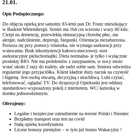
21.01.
Opis Podopiecznego:
Do objęcia opieką jest samotny 83-letni pan Dr. Franz mieszkający
w Badenii Wirtembergii. Senior ma 164 cm wzrostu i wazy 60 kilo.
Cierpi na demencję, przewlekłą obturacyjną chorobę płuc, ma
alergie, nadciśnienie, depresję, biegunki. Orientacja niezaburzona.
Porusza się przy pomocy rolatorka, nie wymaga asekuracji przy
wstawaniu. Brak inkontynencji kałowo-moczowej- nosi
asekuracyjnie pieluchomajtki. Dieta normalna- je tylko i wyłącznie
produkty BIO. Nie ma problemów z zasypianiem, w nocy może
wstać około 2 razy do toalety, ale radzi sobie sam. Seniora odwiedza
regularnie jego przyjaciółka. Klient kładzie duży nacisk na czystość
i higienę. Jest osobą otwartą, decyzyjną i strachliwą. Lubi czytać,
telefonować, oglądać TV. Do dyspozycji Opiekunki jest oddany
standardowo wyposażony pokój z internetem, WC/ łazienką w
domku jednorodzinnym.
Oferujemy:
Legalne i bezpieczne zatrudnienie na terenie Polski i Niemiec
Bezpłatny transport oraz test na covid
Stałą opiekę koordynatora
Liczne bonusy pieniężne – w tym już bonus Wakacyjny !