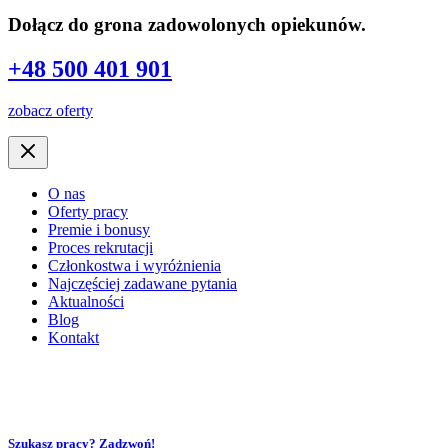
Dołącz do grona zadowolonych opiekunów.
+48 500 401 901
zobacz oferty
O nas
Oferty pracy
Premie i bonusy
Proces rekrutacji
Członkostwa i wyróżnienia
Najczęściej zadawane pytania
Aktualności
Blog
Kontakt
Szukasz pracy? Zadzwoń!