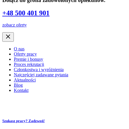
Dołącz do grona zadowolonych opiekunów.
+48 500 401 901
zobacz oferty
O nas
Oferty pracy
Premie i bonusy
Proces rekrutacji
Członkostwa i wyróżnienia
Najczęściej zadawane pytania
Aktualności
Blog
Kontakt
Szukasz pracy? Zadzwoń!