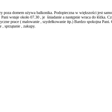
pacery poza domem używa balkonika. Podopieczna w większości jest samo
Pani wstaje około 07.30 , je śniadanie a następnie wraca do łóżka. Czę
tyczne prace ( malowanie , szydełkowanie itp.) Bardzo spokojna Pan
, sprzątanie , zakupy.