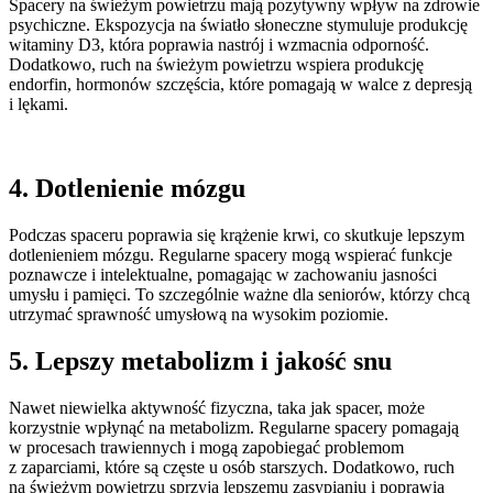
Spacery na świeżym powietrzu mają pozytywny wpływ na zdrowie
psychiczne. Ekspozycja na światło słoneczne stymuluje produkcję
witaminy D3, która poprawia nastrój i wzmacnia odporność.
Dodatkowo, ruch na świeżym powietrzu wspiera produkcję
endorfin, hormonów szczęścia, które pomagają w walce z depresją
i lękami.
4. Dotlenienie mózgu
Podczas spaceru poprawia się krążenie krwi, co skutkuje lepszym
dotlenieniem mózgu. Regularne spacery mogą wspierać funkcje
poznawcze i intelektualne, pomagając w zachowaniu jasności
umysłu i pamięci. To szczególnie ważne dla seniorów, którzy chcą
utrzymać sprawność umysłową na wysokim poziomie.
5. Lepszy metabolizm i jakość snu
Nawet niewielka aktywność fizyczna, taka jak spacer, może
korzystnie wpłynąć na metabolizm. Regularne spacery pomagają
w procesach trawiennych i mogą zapobiegać problemom
z zaparciami, które są częste u osób starszych. Dodatkowo, ruch
na świeżym powietrzu sprzyja lepszemu zasypianiu i poprawia