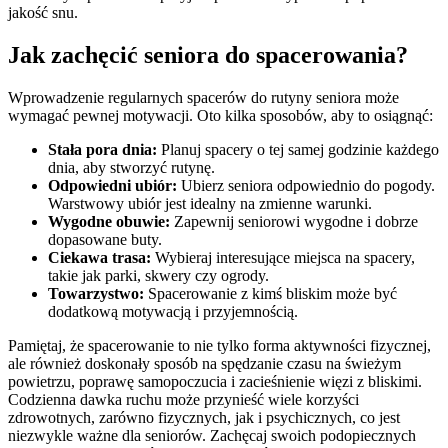
jakość snu.
Jak zachęcić seniora do spacerowania?
Wprowadzenie regularnych spacerów do rutyny seniora może
wymagać pewnej motywacji. Oto kilka sposobów, aby to osiągnąć:
Stała pora dnia:
Planuj spacery o tej samej godzinie każdego
dnia, aby stworzyć rutynę.
Odpowiedni ubiór:
Ubierz seniora odpowiednio do pogody.
Warstwowy ubiór jest idealny na zmienne warunki.
Wygodne obuwie:
Zapewnij seniorowi wygodne i dobrze
dopasowane buty.
Ciekawa trasa:
Wybieraj interesujące miejsca na spacery,
takie jak parki, skwery czy ogrody.
Towarzystwo:
Spacerowanie z kimś bliskim może być
dodatkową motywacją i przyjemnością.
Pamiętaj, że spacerowanie to nie tylko forma aktywności fizycznej,
ale również doskonały sposób na spędzanie czasu na świeżym
powietrzu, poprawę samopoczucia i zacieśnienie więzi z bliskimi.
Codzienna dawka ruchu może przynieść wiele korzyści
zdrowotnych, zarówno fizycznych, jak i psychicznych, co jest
niezwykle ważne dla seniorów. Zachęcaj swoich podopiecznych